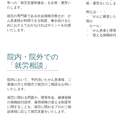
等への「就労支援研修会」を企画・運営い
画・運営をいたし
たします。
例えば・・・
就労の専門家である社会保険労務士が、が
・「がんに罹患し
ん患者様が利用できる制度、働き続けるた
用の
めにおさえておかなければポイントを伝授
ルール」
いたします。
・「がん患者と障
・「使える保険給
院内・院外での
「就労相談」
院内において、予約頂いたがん患者様、ご
家族の方と対面式で就労のご相談をお伺い
いたします。
就労に関わる問題や、障害年金、健康保険
の保険給付請求、雇用保険の使える制度等
に関することを、就労に関わるプロがご相
談者様に応じて就労支援をいたします。